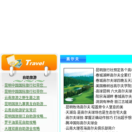
高 尔 夫
·
昆明旅行社预定各个高
·
春城湖畔高尔夫全累打
自助旅游
·
春城高尔夫球四晚五天
·
昆明中国国际旅行社带您…
·
美国橡树谷高尔夫学院
·
高球昆明 六大高尔夫
·
昆明中国国际旅行社带你…
·
阳宗海湖畔 春城高尔
·
云南旅游之野生菌之旅
·
洞洞有神奇 丽江古城
·
昆明国旅九寨黄龙自助游…
·
昆明牧场高尔夫 喧嚣旁令人窒息的美
·
云南自助游驴友常识
·
天湖岛 是高尔夫球场也是生态住宅大盘
·
昆明国旅丽江自助游攻略…
·
高尔夫球技-掌握正确动作技巧 打出超乎想
·
罗平油菜花自助攻略
·
腾冲国际高尔夫球会
·
云南大理苍海高尔夫俱乐部简介
·
大理双廊自助游全攻略