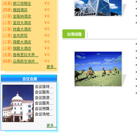
￥0
[五星]
丽江悦榕庄
￥0
[四星]
傣园酒店
￥0
[三星]
金版纳酒店
￥0
[三星]
皇冠大酒店
￥0
[三星]
财鑫大酒店
出境线路
￥0
[三星]
金风宾馆
￥0
[三星]
锦都大酒店
￥0
[三星]
锦鹏大酒店
￥0
[五星]
香格里拉天界…
￥0
[四星]
云南航空迪庆…
更多...
会议会展
·
会议接待…
·
会议服务…
·
会议旅游…
·
会议服务…
·
会议预算…
·
会议场地…
更多...