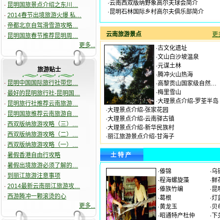
·
云南西双版纳野象高尔夫球会简介
·
昆明国旅景点介绍之东川…
·
昆明石林国际乡村高尔夫俱乐部简介
·
2014春节出境旅游火爆 私…
·
帝都北京自驾滑雪游攻略…
云南旅游景点
更多
·
昆明国旅春节推荐昆明周…
更多...
·
古文化遗址
·
文山白沙坡温泉
·
元谋土林
旅游贴士
·
腾冲火山热海
·
昆明中国国际旅行社带您…
·
高黎贡山国家级自然…
·
梅里雪山
·
最好的昆明旅行社-昆明国…
·
大理景点介绍-罗荃半岛
·
昆明旅行社推荐云南旅游…
·
大理景点介绍-张家花园
·
昆明国旅推荐云南旅游自…
·
大理景点介绍-云南驿古镇
·
西双版纳旅游攻略（三）…
·
大理景点介绍-新华民族村
·
西双版纳旅游攻略（二）…
·
丽江旅游景点介绍-甘海子
·
西双版纳旅游攻略（一）…
·
暑假香港自由行攻略
土 特 产
·
暑假出境旅游必须了解的…
·
傣锦
·
乌
·
到丽江旅游注意事项
·
程海螺旋藻
·
鲜
·
2014最新云南丽江旅游攻…
·
傣族竹编
·
昆
·
西游腾冲一颗滚烫的心
·
葛根
·
灯
更多...
·
黄龙玉
·
贝
·
昭通特产杜仲
·
下