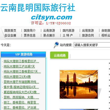
|
|
|
|
|
国旅首页
国旅简介
云南旅游
国内旅游
出境旅游
自助
|
|
|
|
|
会议会展
票务信息
景点展示
土 特 产
旅游合同
视听
今天是：
站内搜索:
VIP 旅游线路
云南线路
·
纯玩大理丽江香格里拉泸…
·
纯玩大理丽江泸沽湖7天
·
纯玩大理丽江香格里拉7天…
·
纯玩大理丽江5天4晚
·
昆明大理芒市瑞丽腾冲纯…
·
傣乡情-版纳边境纯玩4天…
·
邂逅版纳纯玩大巴4天3晚…
·
昆明、西双版纳、大理、…
·
丽江、香格里拉、梅里雪…
·
丽江、香格里拉、泸沽湖…