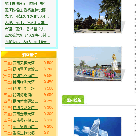
·
丽江悦榕庄5日顶级自由行…
·
丽江悦榕庄 香格里拉悦榕…
·
大理、丽江火车双卧5天4…
·
大理、丽江、泸沽湖火车…
·
大理、丽江、香格里拉火…
·
西双版纳双飞4天3晚vip纯…
·
西双版纳、大理、丽江8天…
酒店预订
￥500
[五星]
云南天恒大酒…
￥780
[五星]
昆明翠湖宾馆…
￥580
[五星]
昆明邦克酒店…
￥450
[五星]
昆明绿洲大酒…
￥500
[五星]
昆明佳华广场…
￥650
[五星]
昆明海逸酒店…
国内线路
￥350
[四星]
昆明新南疆酒…
￥360
[四星]
昆明金龙饭店…
￥300
[四星]
云南金审大酒…
￥320
[四星]
云南樱花假日…
￥200
[三星]
丽江德鑫酒店…
￥0
[五星]
香格里拉悦榕…