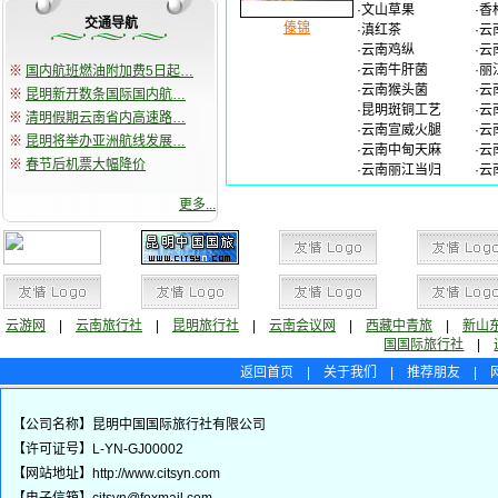
·
文山草果
·
香
交通导航
傣锦
·
滇红茶
·
云
·
云南鸡纵
·
云
·
云南牛肝菌
·
丽
※
国内航班燃油附加费5日起…
·
云南猴头菌
·
云
※
昆明新开数条国际国内航…
·
昆明斑铜工艺
·
云
※
清明假期云南省内高速路…
·
云南宣威火腿
·
云
※
昆明将举办亚洲航线发展…
·
云南中甸天麻
·
云
※
春节后机票大幅降价
·
云南丽江当归
·
云
更多...
云游网
|
云南旅行社
|
昆明旅行社
|
云南会议网
|
西藏中青旅
|
新山
国国际旅行社
|
返回首页
|
关于我们
|
推荐朋友
|
【公司名称】昆明中国国际旅行社有限公司
【许可证号】L-YN-GJ00002
【网站地址】http://www.citsyn.com