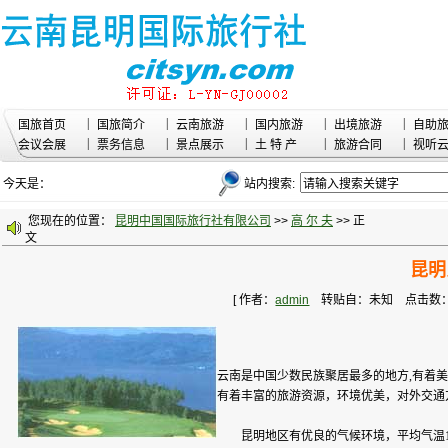
|
|
|
|
|
国旅首页
国旅简介
云南旅游
国内旅游
出境旅游
自助
|
|
|
|
|
会议会展
票务信息
景点展示
土 特 产
旅游合同
视听
今天是：
站内搜索:
您现在的位置：
昆明中国国际旅行社有限公司
>>
高 尔 夫
>> 正
文
昆明
[ 作者：
admin
转贴自：未知 点击数：4241
云南是中国少数民族聚居最多的地方,有着美
有着丰富的旅游资源，环境优美，对外交通
昆明地区有优良的气候环境，平均气温12~