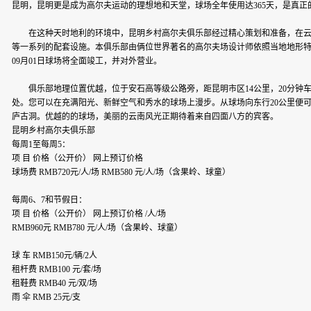
昆明，昆明更是成为高尔夫运动的理想地和天堂，球场全年使用达365天，是真正的
在这种天时地利的环境中，昆明乡村高尔夫俱乐部经过精心策划和准备，在云南呈
等一系列的配套设施。本俱乐部由俩位世界著名的高尔夫场设计师依照当地地形特征
09月01日球场将全面竣工，并对外营业。
俱乐部地理位置优越，位于安石高等级公路旁，距昆明市区14公里，20分钟
处。您可以在充满阳光、新鲜空气和秀水的球场上漫步。从球场向东行20公里便可到
庐古洞。优越的的球场，美丽的云南风光正期待着来自四面八方的宾客。
昆明乡村高尔夫俱乐部
每周1至每周5：
项 目 价格（公开价） 网上预订价格
球场费 RMB720元/人/场 RMB580 元/人/场（含果岭、球童）
每周6、7和节假日：
项 目 价格（公开价） 网上预订价格 /人/场
RMB960元 RMB780 元/人/场（含果岭、球童）
球 车 RMB150元/辆/2人
租杆费 RMB100 元/套/场
租鞋费 RMB40 元/双/场
雨 伞 RMB 25元/支