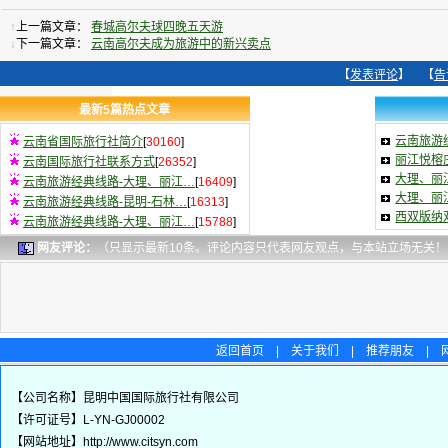
↑
上一篇文章：
春城高尔夫球四晚五天游
↓
下一篇文章：
云南高尔夫成为旅游中的新兴卖点
【
发表评论
】 【
告
最新5篇热点文章
云南旅游
云南省国际旅行社简介
[
30160
]
丽江悦榕
云南国际旅行社联系方式
[
26352
]
大理、丽
云南旅游经典线路-大理、丽江…
[
16409
]
大理、丽
云南旅游经典线路-昆明-石林…
[
16313
]
西双版纳双
云南旅游经典线路-大理、丽江…
[
15788
]
网友评论：
（只显示最新10条。评论内容只代表网友观点，与本站立场无关！
返回首页
|
关于我们
|
推荐朋友
|
【公司名称】昆明中国国际旅行社有限公司
【许可证号】L-YN-GJ00002
【网站地址】http://www.citsyn.com