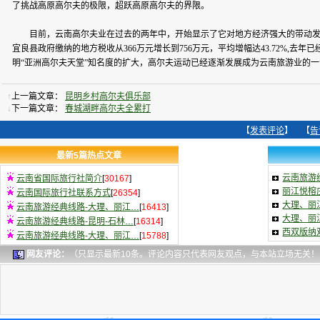
了挑战高原高尔夫的极限，超跃高原高尔夫的界限。
目前，云南高尔夫业在过去的两年中，开始显示了它对地方经济强大的带动发展
宜良县政府缴纳的地方税收从366万元增长到756万元，平均增幅达43.72%,
明“亚洲高尔夫天堂”知名度的扩大，高尔夫运动已经逐渐发展成为云南旅游业的
↑
上一篇文章：
昆明乡村高尔夫俱乐部
↓
下一篇文章：
春城湖畔高尔夫全累打
【
发表评论
】 【
告
最新5篇热点文章
云南旅游
云南省国际旅行社简介
[
30167
]
丽江悦榕
云南国际旅行社联系方式
[
26354
]
大理、丽
云南旅游经典线路-大理、丽江…
[
16413
]
大理、丽
云南旅游经典线路-昆明-石林…
[
16314
]
西双版纳双
云南旅游经典线路-大理、丽江…
[
15788
]
网友评论：
（只显示最新10条。评论内容只代表网友观点，与本站立场无关！