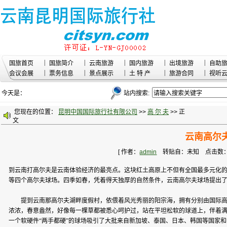
|
|
|
|
|
国旅首页
国旅简介
云南旅游
国内旅游
出境旅游
自助
|
|
|
|
|
会议会展
票务信息
景点展示
土 特 产
旅游合同
视听
今天是：
站内搜索:
您现在的位置：
昆明中国国际旅行社有限公司
>>
高 尔 夫
>> 正
文
云南高尔
[ 作者：
admin
转贴自：未知 点击数：4237
到云南打高尔夫是云南体验经济的最亮点。这块红土高原上不但有全国最多元化
等四个高尔夫球场。四季如春，凭着得天独厚的自然条件，云南高尔夫球场提出了“一
提到云南那高尔夫湖畔度假村，依偎着风光秀丽的阳宗海，拥有分别由国际高尔
浓浓，春意盎然，好像每一棵草都被悉心呵护过，站在平坦松软的球道上，伴着
一个软硬件“两手都硬”的球场吸引了大批来自新加坡、泰国、日本、韩国等国家